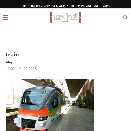
ՄԵՐ ՄԱՍԻՆ
ՀԵՂԻՆԱԿՆԵՐ
ԳՈՐԾԸՆԿԵՐՆԵՐ
ԿԱՊ
train
Aliq
12:02 | 01.09.2023