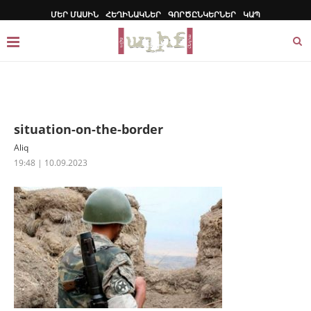
ՄԵՐ ՄԱՍԻՆ
ՀԵՂԻՆԱԿՆԵՐ
ԳՈՐԾԸՆԿԵՐՆԵՐ
ԿԱՊ
situation-on-the-border
Aliq
19:48 | 10.09.2023