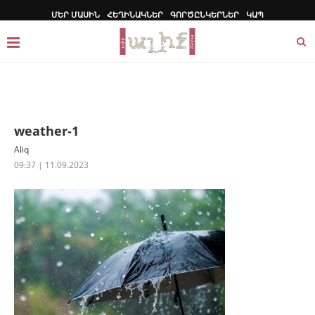
ՄԵՐ ՄԱՍԻՆ
ՀԵՂԻՆԱԿՆԵՐ
ԳՈՐԾԸՆԿԵՐՆԵՐ
ԿԱՊ
weather-1
Aliq
09:37 | 11.09.2023