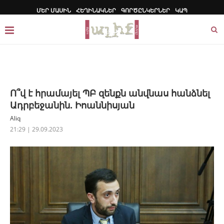
ՄԵՐ ՄԱՍԻՆ
ՀԵՂԻՆԱԿՆԵՐ
ԳՈՐԾԸՆԿԵՐՆԵՐ
ԿԱՊ
Ո՞վ է հրամայել ՊԲ զենքն անվնաս հանձնել
Ադրբեջանին. Իոաննիսյան
Aliq
21:29 | 29.09.2023