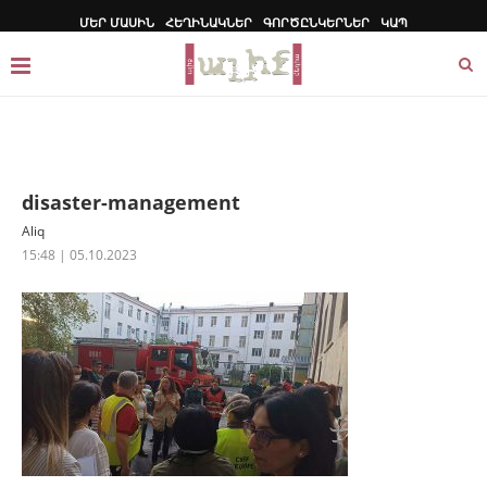
ՄԵՐ ՄԱՍԻՆ
ՀԵՂԻՆԱԿՆԵՐ
ԳՈՐԾԸՆԿԵՐՆԵՐ
ԿԱՊ
disaster-management
Aliq
15:48 | 05.10.2023