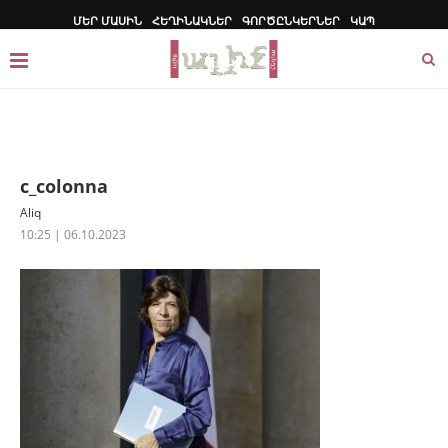
ՄԵՐ ՄԱՍԻՆ
ՀԵՂԻՆԱԿՆԵՐ
ԳՈՐԾԸՆԿԵՐՆԵՐ
ԿԱՊ
c_colonna
Aliq
10:25 | 06.10.2023