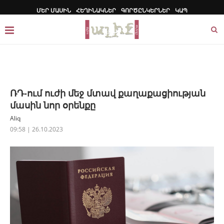
ՄԵՐ ՄԱՍԻՆ
ՀԵՂԻՆԱԿՆԵՐ
ԳՈՐԾԸՆԿԵՐՆԵՐ
ԿԱՊ
ՌԴ-ում ուժի մեջ մտավ քաղաքացիության
մասին նոր օրենքը
Aliq
09:58 | 26.10.2023