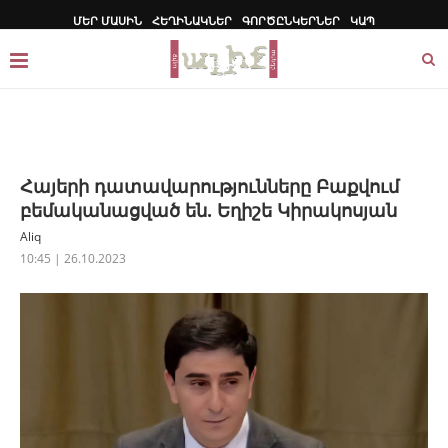
ՄԵՐ ՄԱՍԻՆ
ՀԵՂԻՆԱԿՆԵՐ
ԳՈՐԾԸՆԿԵՐՆԵՐ
ԿԱՊ
Հայերի դատավարությունները Բաքվում
բեմականացված են. Եղիշե Կիրակոսյան
Aliq
10:45 | 26.10.2023