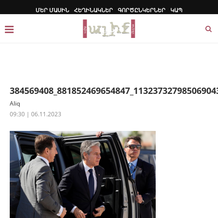
ՄԵՐ ՄԱՍԻՆ
ՀԵՂԻՆԱԿՆԵՐ
ԳՈՐԾԸՆԿԵՐՆԵՐ
ԿԱՊ
384569408_881852469654847_11323732798506904
Aliq
09:30 | 06.11.2023