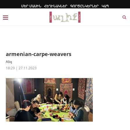
ՄԵՐ ՄԱՍԻՆ
ՀԵՂԻՆԱԿՆԵՐ
ԳՈՐԾԸՆԿԵՐՆԵՐ
ԿԱՊ
armenian-carpe-weavers
Aliq
18:29 | 27.11.2023