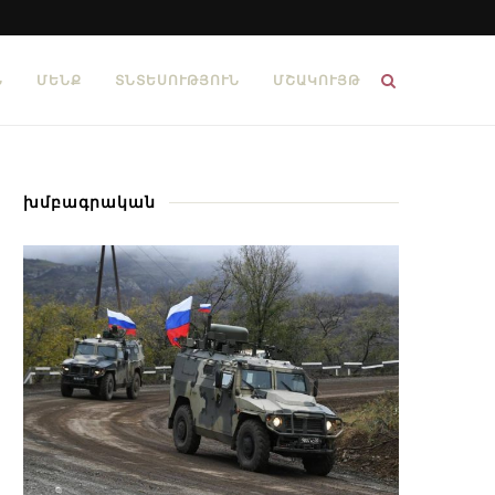
Ն
ՄԵՆՔ
ՏՆՏԵՍՈՒԹՅՈՒՆ
ՄՇԱԿՈՒՅԹ
խմբագրական