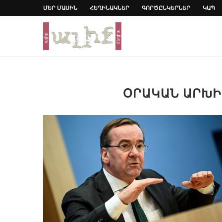
ՄԵՐ ՄԱՍԻՆ
ՀԵՂԻՆԱԿՆԵՐ
ԳՈՐԾԸՆԿԵՐՆԵՐ
ԿԱՊ
ՕՐԱԿԱՆ ԱՐԽ