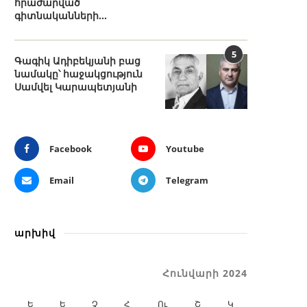
հրաժարված
գիտնականների...
5
Գագիկ Ադիբեկյանի բաց
նամակը՝ հաջակցություն
Սամվել Կարապետյանի
Facebook
Youtube
Email
Telegram
արխիվ
Հունվարի 2024
Ե
Ե
Չ
Հ
Ու
Շ
Կ