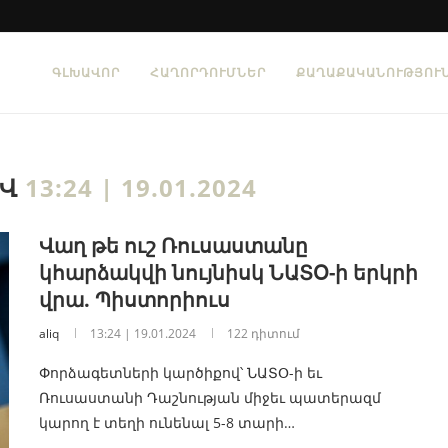
ԳԼԽԱՎՈՐ
ՀԱՂՈՐԴՈՒՄՆԵՐ
ՔԱՂԱՔԱԿԱՆՈՒԹՅՈՒ
ԻՎ
13:24 | 19.01.2024
Վաղ թե ուշ Ռուսաստանը
կհարձակվի նույնիսկ ՆԱՏՕ-ի երկրի
վրա. Պիստորիուս
aliq
13:24 | 19.01.2024
122 դիտում
Փորձագետների կարծիքով՝ ՆԱՏՕ-ի եւ
Ռուսաստանի Դաշնության միջեւ պատերազմ
կարող է տեղի ունենալ 5-8 տարի…