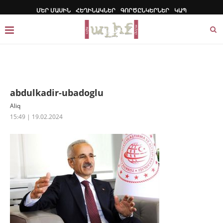
ՄԵՐ ՄԱՍԻՆ
ՀԵՂԻՆԱԿՆԵՐ
ԳՈՐԾԸՆԿԵՐՆԵՐ
ԿԱՊ
abdulkadir-ubadoglu
Aliq
15:49 | 19.02.2024