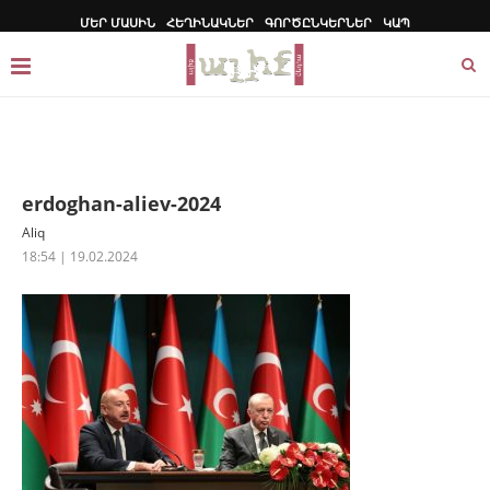
ՄԵՐ ՄԱՍԻՆ
ՀԵՂԻՆԱԿՆԵՐ
ԳՈՐԾԸՆԿԵՐՆԵՐ
ԿԱՊ
erdoghan-aliev-2024
Aliq
18:54 | 19.02.2024