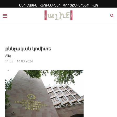
ՄԵՐ ՄԱՍԻՆ
ՀԵՂԻՆԱԿՆԵՐ
ԳՈՐԾԸՆԿԵՐՆԵՐ
ԿԱՊ
քննչական կոմիտե
Aliq
11:58 | 14.03.2024