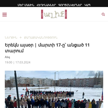
ՄԵՐ ՄԱՍԻՆ
ՀԵՂԻՆԱԿՆԵՐ
ԳՈՐԾԸՆԿԵՐՆԵՐ
ԿԱՊ
ՆԵՐՔԻՆ
ՔԱՂԱՔԱԿԱՆՈՒԹՅՈՒՆ
Երեկն այսօր | մարտի 17-ը՝ անցած 11
տարում
Aliq
19:00 | 17.03.2024