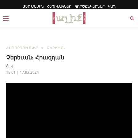
ՄԵՐ ՄԱՍԻՆ
ՀԵՂԻՆԱԿՆԵՐ
ԳՈՐԾԸՆԿԵՐՆԵՐ
ԿԱՊ
ՀԱՂՈՐԴՈՒՄՆԵՐ
ՉԵՐԵՒԱՆ
Չերեւան։ Հրազդան
Aliq
18:01 | 17.03.2024