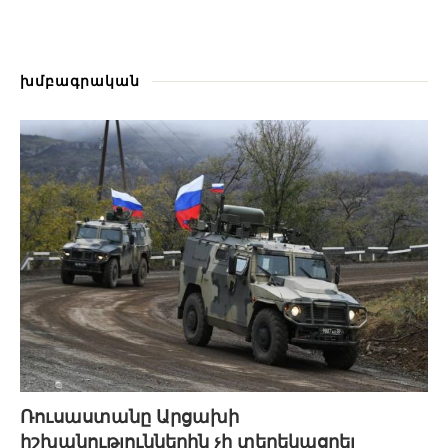
խմբագրական
Ռուսաստանը Արցախի
իշխանություններին չի տեղեկացրել