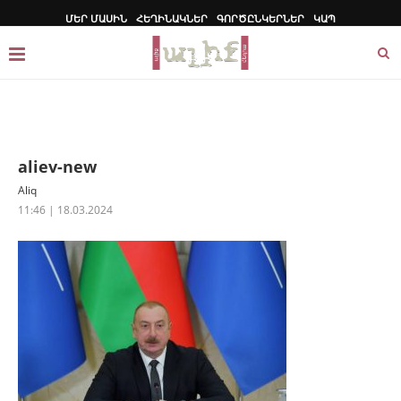
ՄԵՐ ՄԱՍԻՆ
ՀԵՂԻՆԱԿՆԵՐ
ԳՈՐԾԸՆԿԵՐՆԵՐ
ԿԱՊ
aliev-new
Aliq
11:46 | 18.03.2024