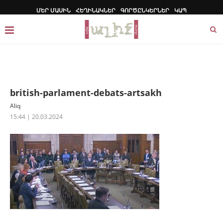
ՄԵՐ ՄԱՍԻՆ
ՀԵՂԻՆԱԿՆԵՐ
ԳՈՐԾԸՆԿԵՐՆԵՐ
ԿԱՊ
british-parlament-debats-artsakh
Aliq
15:44 | 20.03.2024