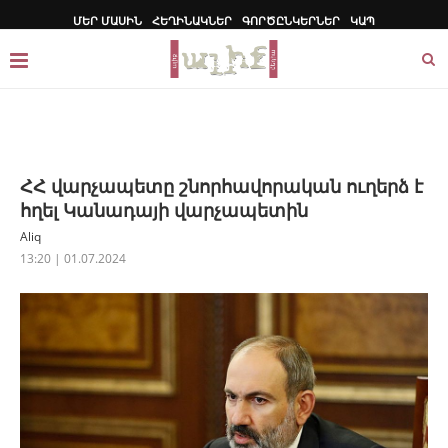
ՄԵՐ ՄԱՍԻՆ
ՀԵՂԻՆԱԿՆԵՐ
ԳՈՐԾԸՆԿԵՐՆԵՐ
ԿԱՊ
ՀՀ վարչապետը շնորհավորական ուղերձ է
հղել Կանադայի վարչապետին
Aliq
13:20 | 01.07.2024