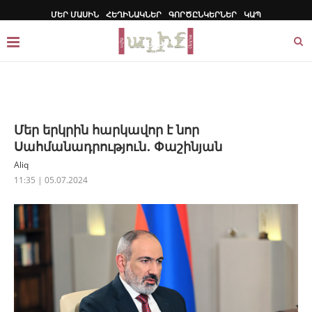
ՄԵՐ ՄԱՍԻՆ
ՀԵՂԻՆԱԿՆԵՐ
ԳՈՐԾԸՆԿԵՐՆԵՐ
ԿԱՊ
Մեր երկրին հարկավոր է նոր
Սահմանադրություն․ Փաշինյան
Aliq
11:35 | 05.07.2024