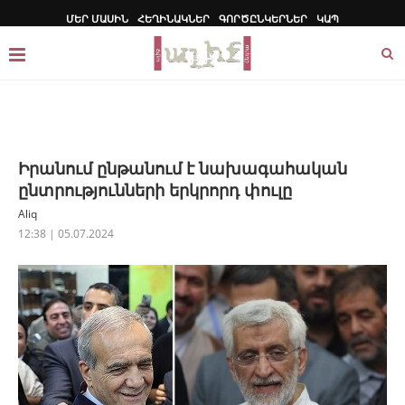
ՄԵՐ ՄԱՍԻՆ
ՀԵՂԻՆԱԿՆԵՐ
ԳՈՐԾԸՆԿԵՐՆԵՐ
ԿԱՊ
Իրանում ընթանում է նախագահական
ընտրությունների երկրորդ փուլը
Aliq
12:38 | 05.07.2024