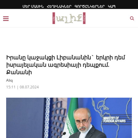
ՄԵՐ ՄԱՍԻՆ
ՀԵՂԻՆԱԿՆԵՐ
ԳՈՐԾԸՆԿԵՐՆԵՐ
ԿԱՊ
Իրանը կաջակցի Լիբանանին` երկրի դեմ
իսրայելական ագրեսիայի դեպքում.
Քանանի
Aliq
15:11 | 08.07.2024