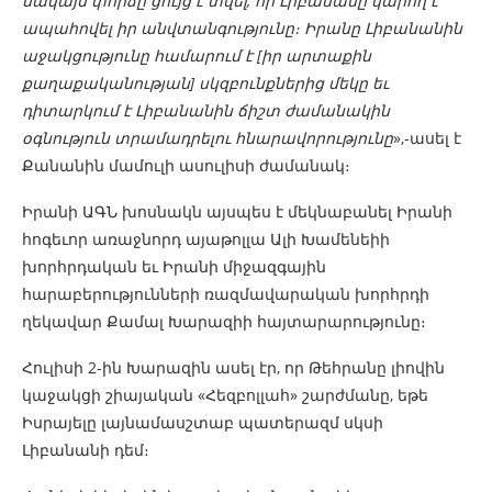
սակայն փորձը ցույց է տվել, որ Լիբանանը կարող է
ապահովել իր անվտանգությունը։ Իրանը Լիբանանին
աջակցությունը համարում է [իր արտաքին
քաղաքականության] սկզբունքներից մեկը եւ
դիտարկում է Լիբանանին ճիշտ ժամանակին
օգնություն տրամադրելու հնարավորությունը
»,-ասել է
Քանանին մամուլի ասուլիսի ժամանակ։
Իրանի ԱԳՆ խոսնակն այսպես է մեկնաբանել Իրանի
հոգեւոր առաջնորդ այաթոլլա Ալի Խամենեիի
խորհրդական եւ Իրանի միջազգային
հարաբերությունների ռազմավարական խորհրդի
ղեկավար Քամալ Խարազիի հայտարարությունը։
Հուլիսի 2-ին Խարազին ասել էր, որ Թեհրանը լիովին
կաջակցի շիայական «Հեզբոլլահ» շարժմանը, եթե
Իսրայելը լայնամասշտաբ պատերազմ սկսի
Լիբանանի դեմ։