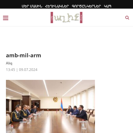
ՄԵՐ ՄԱՍԻՆ
ՀԵՂԻՆԱԿՆԵՐ
ԳՈՐԾԸՆԿԵՐՆԵՐ
ԿԱՊ
amb-mil-arm
Aliq
13:45 | 09.07.2024