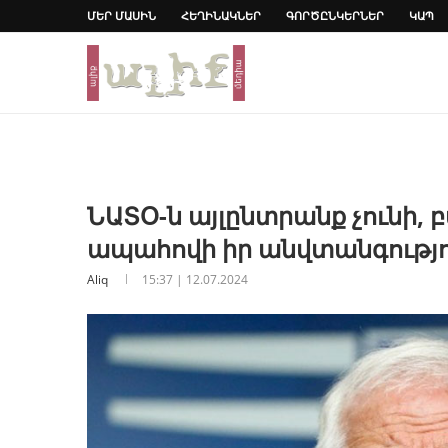
ՄԵՐ ՄԱՍԻՆ
ՀԵՂԻՆԱԿՆԵՐ
ԳՈՐԾԸՆԿԵՐՆԵՐ
ԿԱՊ
ՆԱՏՕ-ն այլընտրանք չունի, 
ապահովի իր անվտանգությու
Aliq
15:37 | 12.07.2024