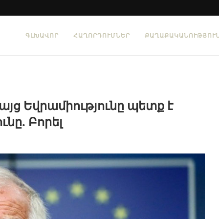
ԳԼԽԱՎՈՐ
ՀԱՂՈՐԴՈՒՄՆԵՐ
ՔԱՂԱՔԱԿԱՆՈՒԹՅՈՒ
բայց Եվրամիությունը պետք է
նը. Բորել