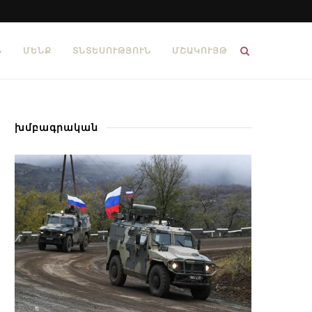
Ն
ՄԵՆՔ
ՏՆՏԵՍՈՒԹՅՈՒՆ
ՄՇԱԿՈՒՅԹ
խմբագրական