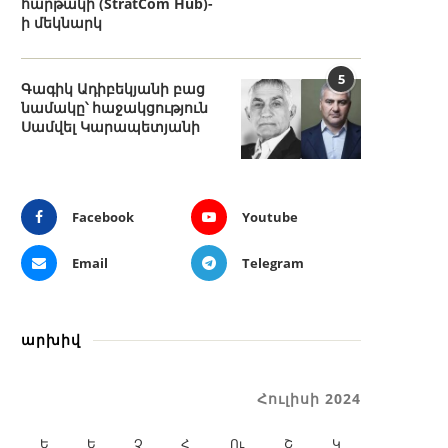
հարթակի (StratCom Hub)-
ի մեկնարկ
5
Գագիկ Ադիբեկյանի բաց
նամակը՝ հաջակցություն
Սամվել Կարապետյանի
Facebook
Youtube
Email
Telegram
արխիվ
Հուլիսի 2024
Ե
Ե
Չ
Հ
Ու
Շ
Կ