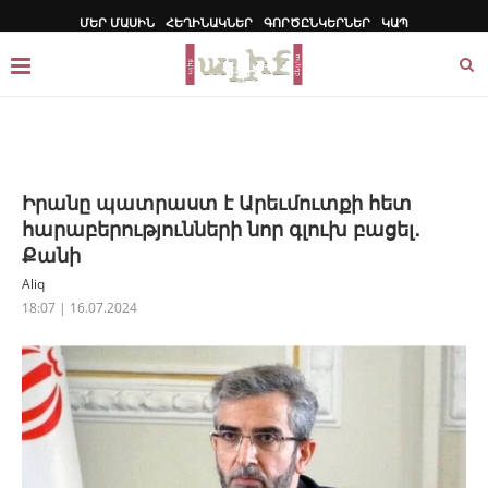
ՄԵՐ ՄԱՍԻՆ
ՀԵՂԻՆԱԿՆԵՐ
ԳՈՐԾԸՆԿԵՐՆԵՐ
ԿԱՊ
Իրանը պատրաստ է Արեւմուտքի հետ
հարաբերությունների նոր գլուխ բացել․
Քանի
Aliq
18:07 | 16.07.2024