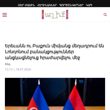
ՄԵՐ ՄԱՍԻՆ
ՀԵՂԻՆԱԿՆԵՐ
ԳՈՐԾԸՆԿԵՐՆԵՐ
ԿԱՊ
Երեւանն ու Բաքուն միմյանց մեղադրում են
Լոնդոնում բանակցություններ
անցկացնելուց հրաժարվելու մեջ
Aliq
15:13 | 18.07.2024