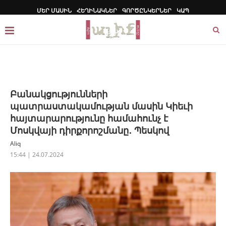
ՄԵՐ ՄԱՍԻՆ
ՀԵՂԻՆԱԿՆԵՐ
ԳՈՐԾԸՆԿԵՐՆԵՐ
ԿԱՊ
Բանակցությունների
պատրաստակամության մասին Կիեւի
հայտարարությունը համահունչ է
Մոսկվայի դիրքորոշմանը․ Պեսկով
Aliq
15:44 | 24.07.2024