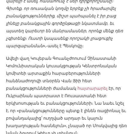
կարելի է ասել, համահունչ է մեր դիրքորոշմանը։
Գիտեք, որ ռուսական կողմը երբեք չի հրաժարվել
բանակցություններից, միշտ պահպանել է իր բաց
լինելը բանակցային գործընթացի նկատմամբ, եւ
այստեղ կարեւոր են մանրամասներ, որոնք մենք դեռ
չգիտենք։ Ուստի կսպասենք որոշակի լրացուցիչ
պարզաբանման
»,-ասել է Պեսկովը։
Ավելի վաղ Կուլեբան Գուանչժոուում Չինաստանի
Կոմունիստական կուսակցության Կենտրոնական
կոմիտեի արտաքին հարաբերությունների
հանձնաժողովի տնօրեն Վան Յիի հետ
բանակցությունների ժամանակ
հայտարարել
էր, որ
Ուկրաինան պատրաստ է Ռուսաստանի հետ
երկխոսության եւ բանակցությունների։ Նա նաեւ նշել
է, որ «բանակցությունները պետք է լինեն ռացիոնալ եւ
բովանդակալից՝ ուղղված արդար եւ կայուն
խաղաղության հասնելուն», չնայած որ Մոսկվայից դեռ
նման ձգտում Կիեւը չի տեսնում։