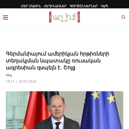
ՄԵՐ ՄԱՍԻՆ
ՀԵՂԻՆԱԿՆԵՐ
ԳՈՐԾԸՆԿԵՐՆԵՐ
ԿԱՊ
Գերմանիայում ամերիկյան հրթիռների
տեղակյման նպատակը ռուսական
ագրեսիան զսպելն է․ Շոլց
Aliq
18:11 | 24.07.2024