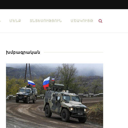
Ն
ՄԵՆՔ
ՏՆՏԵՍՈՒԹՅՈՒՆ
ՄՇԱԿՈՒՅԹ
խմբագրական