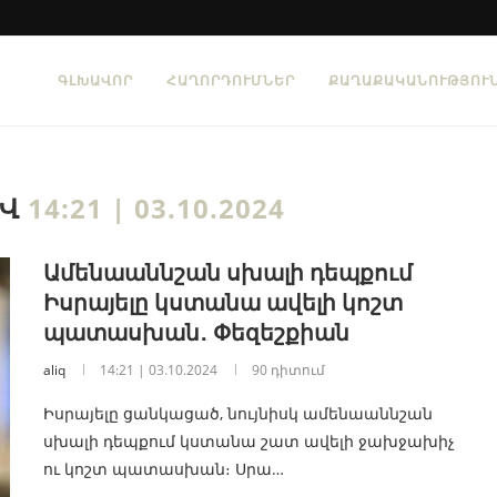
ԳԼԽԱՎՈՐ
ՀԱՂՈՐԴՈՒՄՆԵՐ
ՔԱՂԱՔԱԿԱՆՈՒԹՅՈՒ
ԻՎ
14:21 | 03.10.2024
Ամենաաննշան սխալի դեպքում
Իսրայելը կստանա ավելի կոշտ
պատասխան․ Փեզեշքիան
aliq
14:21 | 03.10.2024
90 դիտում
Իսրայելը ցանկացած, նույնիսկ ամենաաննշան
սխալի դեպքում կստանա շատ ավելի ջախջախիչ
ու կոշտ պատասխան։ Սրա…