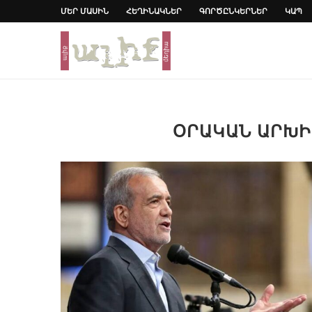
ՄԵՐ ՄԱՍԻՆ
ՀԵՂԻՆԱԿՆԵՐ
ԳՈՐԾԸՆԿԵՐՆԵՐ
ԿԱՊ
ՕՐԱԿԱՆ ԱՐԽ