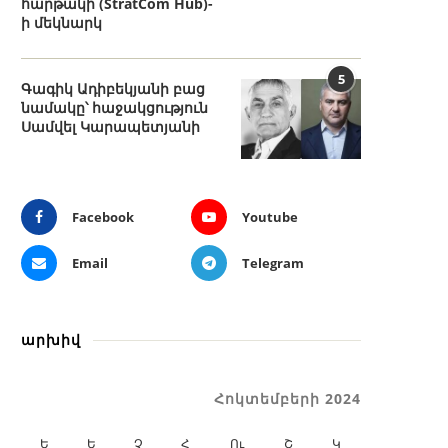
հարթակի (StratCom Hub)-
ի մեկնարկ
5
Գագիկ Ադիբեկյանի բաց
նամակը՝ հաջակցություն
Սամվել Կարապետյանի
Facebook
Youtube
Email
Telegram
արխիվ
Հոկտեմբերի 2024
Ե
Ե
Չ
Հ
Ու
Շ
Կ