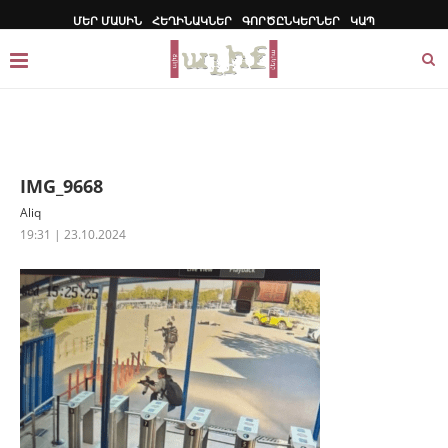
ՄԵՐ ՄԱՍԻՆ
ՀԵՂԻՆԱԿՆԵՐ
ԳՈՐԾԸՆԿԵՐՆԵՐ
ԿԱՊ
IMG_9668
Aliq
19:31 | 23.10.2024