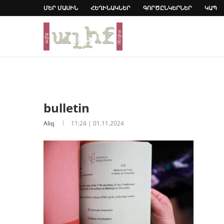
ՄԵՐ ՄԱՍԻՆ
ՀԵՂԻՆԱԿՆԵՐ
ԳՈՐԾԸՆԿԵՐՆԵՐ
ԿԱՊ
bulletin
Aliq
11:24 | 01.11.2024