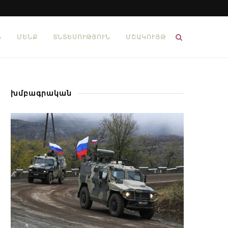
Ն
ՄԵՆՔ
ՏՆՏԵՍՈՒԹՅՈՒՆ
ՄՇԱԿՈՒՅԹ
խմբագրական