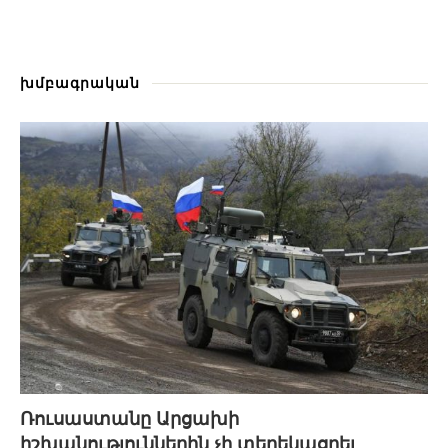
խմբագրական
Ռուսաստանը Արցախի
իշխանություններին չի տեղեկացրել