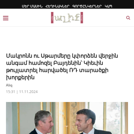
ՄԵՐ ՄԱՍԻՆ
ՀԵՂԻՆԱԿՆԵՐ
ԳՈՐԾԸՆԿԵՐՆԵՐ
ԿԱՊ
Մակրոնն ու Սթարմերը կփորձեն վերջին
անգամ համոզել Բայդենին՝ Կիեւին
թույլատրել հարվածել ՌԴ տարածքի
խորքերին
Aliq
15:31 | 11.11.2024