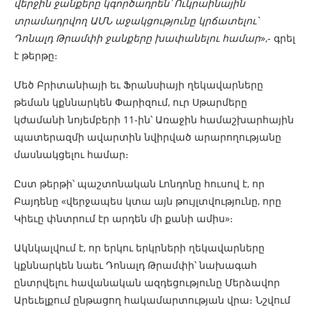
վերջին
ջանքերը
կգործադրեն՝
Ուկրաինային
տրամադրվող ԱՄՆ
աջակցությունը կրճատելու՝
Դոնալդ
Թրամփի
ջանքերը խափանելու համար
»,- գրել
է թերթը։
Մեծ Բրիտանիայի եւ Ֆրանսիայի ղեկավարները
թեման կքննարկեն Փարիզում, ուր Սթարմերը
կժամանի նոյեմբերի 11-ին՝ Առաջին համաշխարհային
պատերազմի ավարտին նվիրված արարողությանը
մասնակցելու համար։
Ըստ թերթի՝ պաշտոնական Լոնդոնը հուսով է, որ
Բայդենը «վերջապես կտա այն թույլտվությունը, որը
Կիեւը փնտրում էր արդեն մի քանի ամիս»։
Ակնկալվում է, որ երկու երկրների ղեկավարները
կքննարկեն նաեւ Դոնալդ Թրամփի՝ նախագահ
ընտրվելու հավանական ազդեցությունը Մերձավոր
Արեւելքում ընթացող հակամարտության վրա։ Նշվում