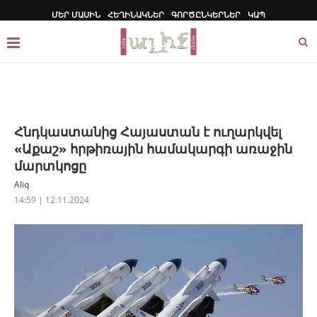
ՄԵՐ ՄԱՍԻՆ
ՀԵՂԻՆԱԿՆԵՐ
ԳՈՐԾԸՆԿԵՐՆԵՐ
ԿԱՊ
Հնդկաստանից Հայաստան է ուղարկվել
«Աքաշ» հրթիռային համակարգի առաջին
մարտկոցը
Aliq
14:59 | 12.11.2024