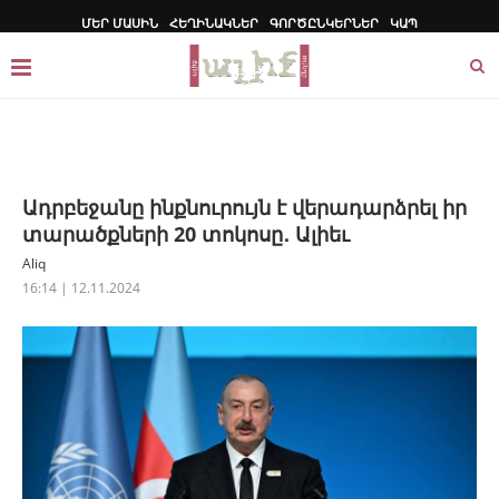
ՄԵՐ ՄԱՍԻՆ
ՀԵՂԻՆԱԿՆԵՐ
ԳՈՐԾԸՆԿԵՐՆԵՐ
ԿԱՊ
Ադրբեջանը ինքնուրույն է վերադարձրել իր
տարածքների 20 տոկոսը․ Ալիեւ
Aliq
16:14 | 12.11.2024