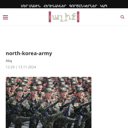
ՄԵՐ ՄԱՍԻՆ
ՀԵՂԻՆԱԿՆԵՐ
ԳՈՐԾԸՆԿԵՐՆԵՐ
ԿԱՊ
north-korea-army
Aliq
12:29 | 13.11.2024