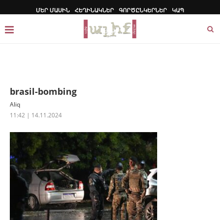
ՄԵՐ ՄԱՍԻՆ
ՀԵՂԻՆԱԿՆԵՐ
ԳՈՐԾԸՆԿԵՐՆԵՐ
ԿԱՊ
brasil-bombing
Aliq
11:42 | 14.11.2024