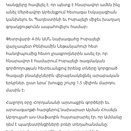
Կանցլերը հավելել է, որ պետք է հնարավոր ամեն ինչ
անել Մերձավոր Արեւելքում հետագա էսկալացիան
կանխելու եւ Պաղեստինի եւ Իսրայելի միջեւ խաղաղ
գոյակցությունն ապահովելու համար։
Փետրվարի 4-ին ԱՄՆ նախագահը Իսրայելի
վարչապետ Բենիամին Նեթանյահուի հետ
հանդիպումից հետո լրագրողներին ասել էր, որ
հնարավոր է համարում Իսրայելի ռազմական
գործողության հետեւանքով իրենց տները կորցրած
Գազայի բնակիչներին վերաբնակեցնել արաբական
երկրներ, ըստ նրա՝ խոսքը շուրջ 1,5 միլիոն մարդու
մասին է։
Հաջորդ օրը Հորդանանի արտաքին գործերի եւ
արտագաղթի հարցերով նախարար Այման Հուսեյն
Աբդուլլահ աս-Սաֆադին հայտարարել էր, որ Ամմանը
դեմ է պաղեստինցիների բռնի տեղահանմանը: