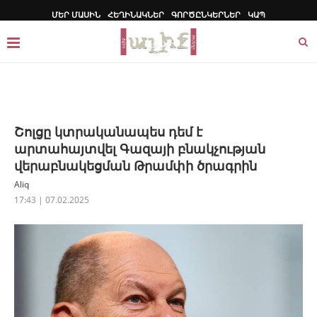
ՄԵՐ ՄԱՍԻՆ
ՀԵՂԻՆԱԿՆԵՐ
ԳՈՐԾԸՆԿԵՐՆԵՐ
ԿԱՊ
Շոլցը կտրականապես դեմ է
արտահայտվել Գազայի բնակչության
վերաբնակեցման Թրամփի ծրագրին
Aliq
17:43 | 07.02.2025