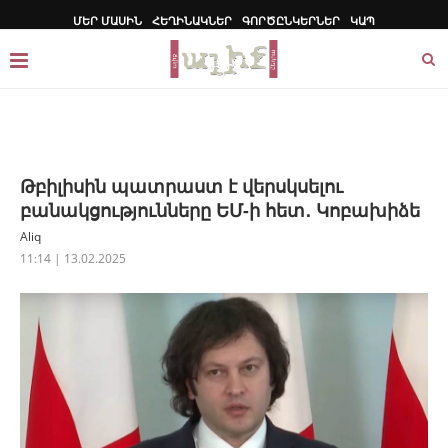
ՄԵՐ ՄԱՍԻՆ
ՀԵՂԻՆԱԿՆԵՐ
ԳՈՐԾԸՆԿԵՐՆԵՐ
ԿԱՊ
Թբիլիսին պատրաստ է վերսկսելու
բանակցությունները ԵՄ-ի հետ․ Կոբախիձե
Aliq
11:14 | 13.02.2025