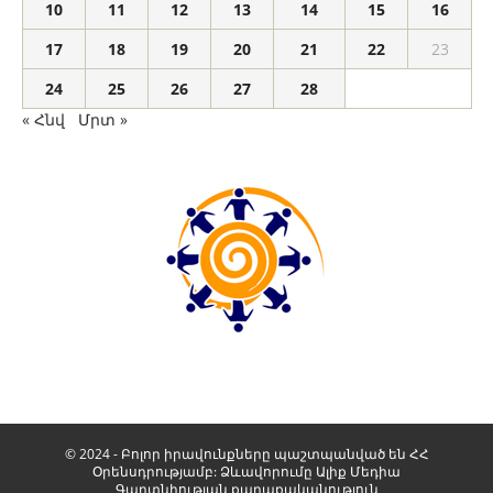
10
11
12
13
14
15
16
17
18
19
20
21
22
23
24
25
26
27
28
« Հնվ
Մրտ »
© 2024 - Բոլոր իրավունքները պաշտպանված են ՀՀ
Օրենսդրությամբ: Ձևավորումը
Ալիք Մեդիա
Գաղտնիության քաղաքականություն