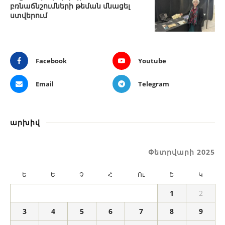
բռնաճնշումների թեման մնացել
ստվերում
Facebook
Youtube
Email
Telegram
արխիվ
Փետրվարի 2025
Ե
Ե
Չ
Հ
Ու
Շ
Կ
1
2
3
4
5
6
7
8
9