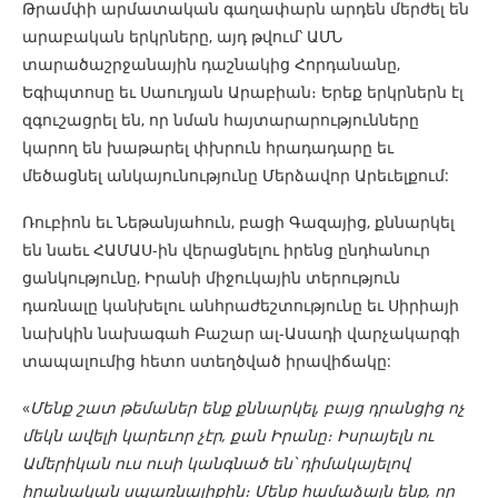
Թրամփի արմատական ​​գաղափարն արդեն մերժել են
արաբական երկրները, այդ թվում՝ ԱՄՆ
տարածաշրջանային դաշնակից Հորդանանը,
Եգիպտոսը եւ Սաուդյան Արաբիան։ Երեք երկրներն էլ
զգուշացրել են, որ նման հայտարարությունները
կարող են խաթարել փխրուն հրադադարը եւ
մեծացնել անկայունությունը Մերձավոր Արեւելքում:
Ռուբիոն եւ Նեթանյահուն, բացի Գազայից, քննարկել
են նաեւ ՀԱՄԱՍ-ին վերացնելու իրենց ընդհանուր
ցանկությունը, Իրանի միջուկային տերություն
դառնալը կանխելու անհրաժեշտությունը եւ Սիրիայի
նախկին նախագահ Բաշար ալ-Ասադի վարչակարգի
տապալումից հետո ստեղծված իրավիճակը:
«
Մենք շատ թեմաներ ենք քննարկել, բայց դրանցից ոչ
մեկն ավելի կարեւոր չէր, քան Իրանը։ Իսրայելն ու
Ամերիկան ​​ուս ուսի կանգնած են՝ դիմակայելով
իրանական սպառնալիքին։ Մենք համաձայն ենք, որ