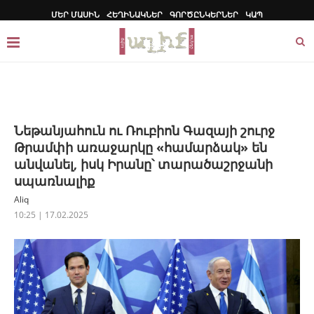
ՄԵՐ ՄԱՍԻՆ
ՀԵՂԻՆԱԿՆԵՐ
ԳՈՐԾԸՆԿԵՐՆԵՐ
ԿԱՊ
Նեթանյահուն ու Ռուբիոն Գազայի շուրջ
Թրամփի առաջարկը «համարձակ» են
անվանել, իսկ Իրանը՝ տարածաշրջանի
սպառնալիք
Aliq
10:25 | 17.02.2025