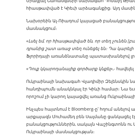
Միացյալ Նահանգների նախագահ Դոնալդ Թրամփ
հիասթափված է Կիեւի արձագանքից։ Այդ մասին 
Նախօրեին Ալ-Ռիադում կայացած բանակցությո
մասնակցում։
«
Լսել եմ, որ հիասթափված են, որ տեղ չունեն [
դրանից շատ առաջ տեղ ունեցել են։ Դա կարելի 
Ֆլորիդայի առանձնատանը պատասխանելով լր
«
Դուք կկարողանայիք գործարք կնքել
»,- հավելե
Ուկրաինայի նախագահ Վլադիմիր Զելենսկին նա
հանդիպումն անակնկալ էր Կիևի համար։ Նա եւս
որոշում չի կարող կայացվել առանց Ուկրաինայի
Ինչպես հայտնում է Bloomberg-ը՝ հղում անելո
արքայազն Մուհամեդ բեն Սալմանը ցանկացել էր
բանակցություններին, սակայն Վաշինգտոնն ու 
Ուկրաինայի մասնակցության։