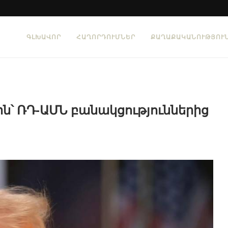
ԳԼԽԱՎՈՐ
ՀԱՂՈՐԴՈՒՄՆԵՐ
ՔԱՂԱՔԱԿԱՆՈՒԹՅՈՒ
ն՝ ՌԴ-ԱՄՆ բանակցություններից