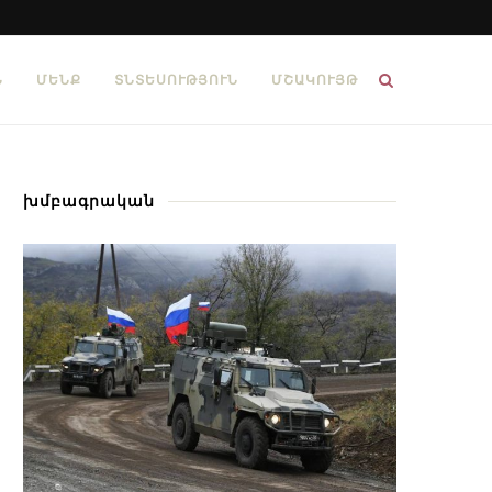
Ն
ՄԵՆՔ
ՏՆՏԵՍՈՒԹՅՈՒՆ
ՄՇԱԿՈՒՅԹ
խմբագրական