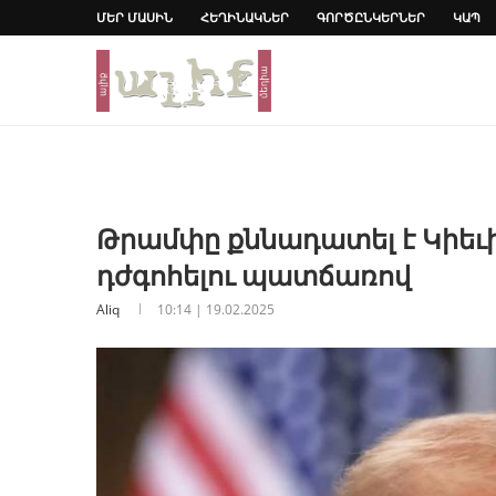
ՄԵՐ ՄԱՍԻՆ
ՀԵՂԻՆԱԿՆԵՐ
ԳՈՐԾԸՆԿԵՐՆԵՐ
ԿԱՊ
Թրամփը քննադատել է Կիեւի
դժգոհելու պատճառով
Aliq
10:14 | 19.02.2025