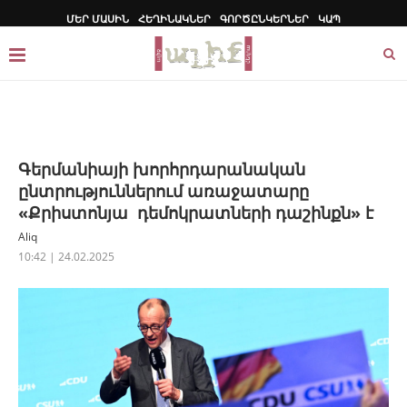
ՄԵՐ ՄԱՍԻՆ
ՀԵՂԻՆԱԿՆԵՐ
ԳՈՐԾԸՆԿԵՐՆԵՐ
ԿԱՊ
Գերմանիայի խորհրդարանական
ընտրություններում առաջատարը
«Քրիստոնյա դեմոկրատների դաշինքն» է
Aliq
10:42 | 24.02.2025