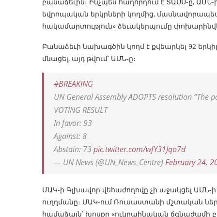
բանաձեւին։ Ինչպես հաղորդում է ՏԱՍՍ-ը, ԱՄՆ
եվրոպական երկրների կողմից, մասնավորապես,
հակամարտություն» ձեւակերպումը փոխարինվե
Բանաձեւի նախագծին կողմ է քվեարկել 92 երկիր,
մնացել, այդ թվում՝ ԱՄՆ-ը։
#BREAKING
UN General Assembly ADOPTS resolution “The p
VOTING RESULT
In favor: 93
Against: 8
Abstain: 73
pic.twitter.com/wfY31Jqo7d
— UN News (@UN_News_Centre)
February 24, 2
ՄԱԿ-ի Գլխավոր վեհաժողովը չի աջակցել ԱՄՆ
ուղղմանը։ ՄԱԿ-ում Ռուսաստանի մշտական ​​նե
համաձայն՝ խոսքը «ուկրաինական ճգնաժամի բ