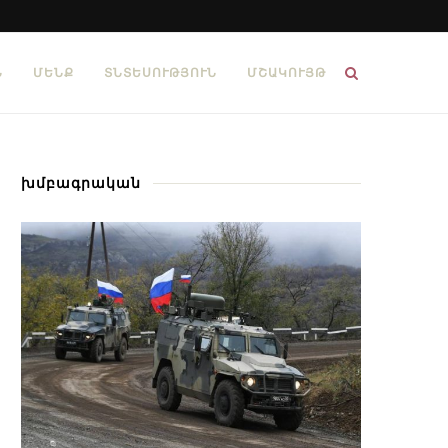
Ն
ՄԵՆՔ
ՏՆՏԵՍՈՒԹՅՈՒՆ
ՄՇԱԿՈՒՅԹ
խմբագրական