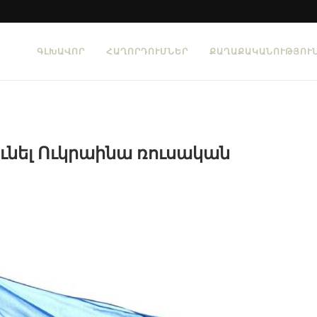
ԳԼԽԱՎՈՐ
ՀԱՂՈՐԴՈՒՄՆԵՐ
ՔԱՂԱՔԱԿԱՆՈՒԹՅՈՒ
ունել Ուկրաինա ռուսական