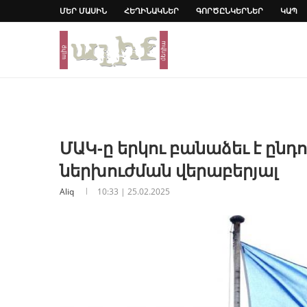
ՄԵՐ ՄԱՍԻՆ
ՀԵՂԻՆԱԿՆԵՐ
ԳՈՐԾԸՆԿԵՐՆԵՐ
ԿԱՊ
ՄԱԿ-ը երկու բանաձեւ է ընդ
ներխուժման վերաբերյալ
Aliq
10:33 | 25.02.2025