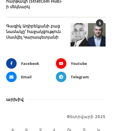
հարթակի (StratCom Hub)-
ի մեկնարկ
5
Գագիկ Ադիբեկյանի բաց
նամակը՝ հաջակցություն
Սամվել Կարապետյանի
Facebook
Youtube
Email
Telegram
արխիվ
Փետրվարի 2025
Ե
Ե
Չ
Հ
Ու
Շ
Կ