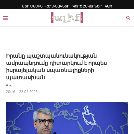
ՄԵՐ ՄԱՍԻՆ
ՀԵՂԻՆԱԿՆԵՐ
ԳՈՐԾԸՆԿԵՐՆԵՐ
ԿԱՊ
Իրանը պաշտպանունակության
ամրապնդումը դիտարկում է որպես
իսրայելական սպառնալիքների
պատասխան
Aliq
20:16 | 28.02.2025