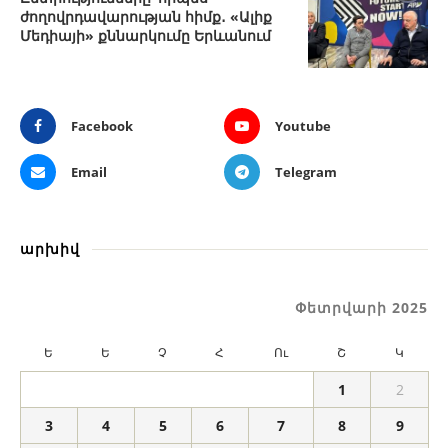
ժողովրդավարության հիմք․ «Ալիք
Մեդիայի» քննարկումը Երևանում
Facebook
Youtube
Email
Telegram
արխիվ
Փետրվարի 2025
Ե
Ե
Չ
Հ
Ու
Շ
Կ
1
2
3
4
5
6
7
8
9