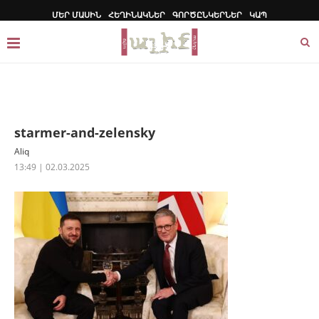
ՄԵՐ ՄԱՍԻՆ
ՀԵՂԻՆԱԿՆԵՐ
ԳՈՐԾԸՆԿԵՐՆԵՐ
ԿԱՊ
starmer-and-zelensky
Aliq
13:49 | 02.03.2025