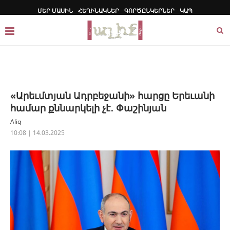
ՄԵՐ ՄԱՍԻՆ
ՀԵՂԻՆԱԿՆԵՐ
ԳՈՐԾԸՆԿԵՐՆԵՐ
ԿԱՊ
«Արեւմտյան Ադրբեջանի» հարցը Երեւանի
համար քննարկելի չէ․ Փաշինյան
Aliq
10:08 | 14.03.2025