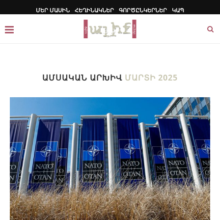
ՄԵՐ ՄԱՍԻՆ
ՀԵՂԻՆԱԿՆԵՐ
ԳՈՐԾԸՆԿԵՐՆԵՐ
ԿԱՊ
ԱՄՍԱԿԱՆ ԱՐԽԻՎ
ՄԱՐՏԻ 2025