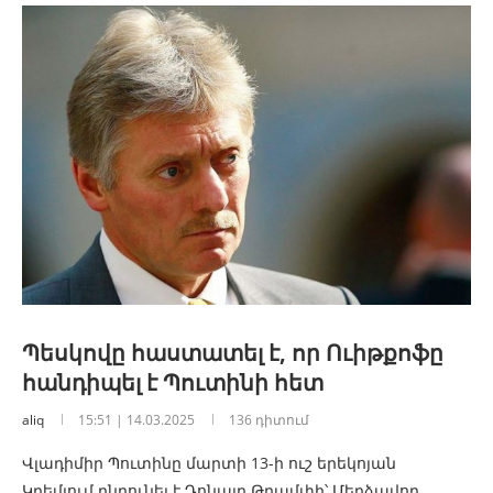
Պեսկովը հաստատել է, որ Ուիթքոֆը
հանդիպել է Պուտինի հետ
aliq
15:51 | 14.03.2025
136 դիտում
Վլադիմիր Պուտինը մարտի 13-ի ուշ երեկոյան
Կրեմլում ընդունել է Դոնալդ Թրամփի՝ Մերձավոր