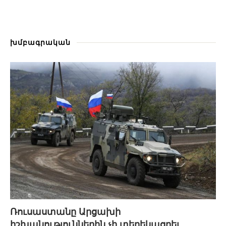
խմբագրական
Ռուսաստանը Արցախի
իշխանություններին չի տեղեկացրել