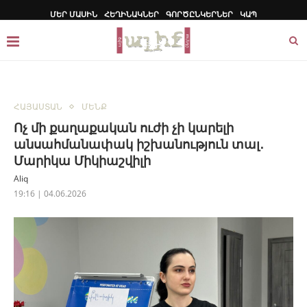
ՄԵՐ ՄԱՍԻՆ
ՀԵՂԻՆԱԿՆԵՐ
ԳՈՐԾԸՆԿԵՐՆԵՐ
ԿԱՊ
ՀԱՅԱՍՏԱՆ
ՄԵՆՔ
Ոչ մի քաղաքական ուժի չի կարելի
անսահմանափակ իշխանություն տալ․
Մարիկա Միկիաշվիլի
Aliq
19:16 | 04.06.2026