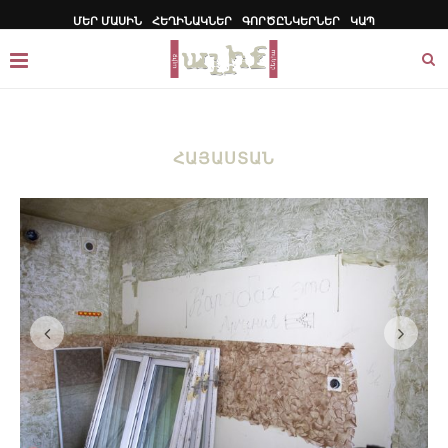
ՄԵՐ ՄԱՍԻՆ
ՀԵՂԻՆԱԿՆԵՐ
ԳՈՐԾԸՆԿԵՐՆԵՐ
ԿԱՊ
ՀԱՅԱՍՏԱՆ