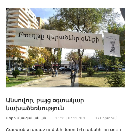
Անսովոր, բայց օգտակար
նախաձեռնություն
Մերի Մնացականյան
13:58 | 07.11.2020
171 դիտում
Շաբաթներ առաջ ոչ մեկի մտքով չէր անցնի, որ թղթի