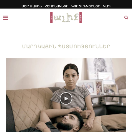
ՄԵՐ ՄԱՍԻՆ
ՀԵՂԻՆԱԿՆԵՐ
ԳՈՐԾԸՆԿԵՐՆԵՐ
ԿԱՊ
ՄԱՐԴԿԱՅԻՆ ՊԱՏՄՈՒԹՅՈՒՆՆԵՐ