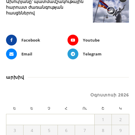
Ախուրյանը՝ պատմամշակութային
հարուստ ժառանգության
հասցեներով
Facebook
Youtube
Email
Telegram
արխիվ
Օգոստոսի 2026
Ե
Ե
Չ
Հ
Ու
Շ
Կ
1
2
3
4
5
6
7
8
9