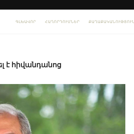
ԳԼԽԱՎՈՐ
ՀԱՂՈՐԴՈՒՄՆԵՐ
ՔԱՂԱՔԱԿԱՆՈՒԹՅՈՒ
 է հիվանդանոց