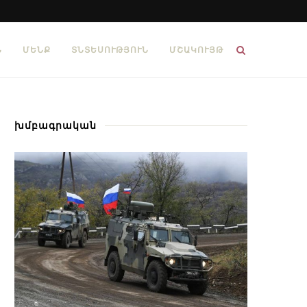
Ն
ՄԵՆՔ
ՏՆՏԵՍՈՒԹՅՈՒՆ
ՄՇԱԿՈՒՅԹ
խմբագրական