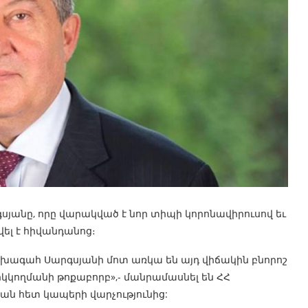
սյանը, որը վարակված է նոր տիպի կորոնավիրուսով եւ
ել է հիվանդանոց։
նախագահ Սարգսյանի մոտ առկա են այդ վիճակին բնորոշ
երկկողմանի թոքաբորբ»,- մանրամասնել են ՀՀ
 հետ կապերի վարչությունից: