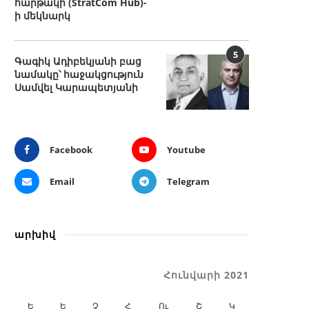
հարթակի (StratCom Hub)-
ի մեկնարկ
5
Գագիկ Ադիբեկյանի բաց
նամակը՝ հաջակցություն
Սամվել Կարապետյանի
Facebook
Youtube
Email
Telegram
արխիվ
Հունվարի 2021
Ե
Ե
Չ
Հ
Ու
Շ
Կ