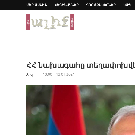
ՄԵՐ ՄԱՍԻՆ
ՀԵՂԻՆԱԿՆԵՐ
ԳՈՐԾԸՆԿԵՐՆԵՐ
ԿԱՊ
ՀՀ նախագահը տեղափոխվել
Aliq
13:00 | 13.01.2021